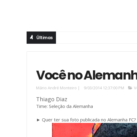
Últimas
Você no Alemanha
Mário André Monteiro
|
9/03/2014 12:37:00 PM
V
Thiago Diaz
Time: Seleção da Alemanha
► Quer ter sua foto publicada no Alemanha FC