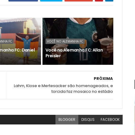
ANHA FC
VOCÊ NO ALEMANHA FC
manha FC: Daniel
Você no Alemanha FC: Allan
Preisler
PRÓXIMA
Lahm, Klose e Mertesacker são homenageados, e
torcida faz mosaico no estádio
BLOGGER
DISQUS
FACEBOOK