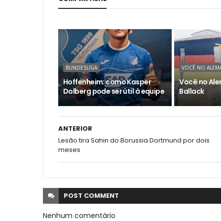
BUNDESLIGA
VOCÊ NO ALEM
Hoffenheim: como Kasper
Você no Ale
Dolberg pode ser útil à equipe
Ballack
ANTERIOR
Lesão tira Sahin do Borussia Dortmund por dois
meses
POST
COMMENT
Nenhum comentário