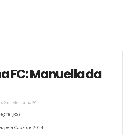
a FC: Manuella da
ocê no Alemanha FC
legre (RS)
ia, pela Copa de 2014