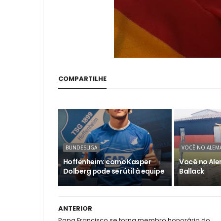
COMPARTILHE
BUNDESLIGA
VOCÊ NO ALEM
Hoffenheim: como Kasper
Você no Ale
Dolberg pode ser útil à equipe
Ballack
ANTERIOR
Papa Francisco se torna membro honorário do