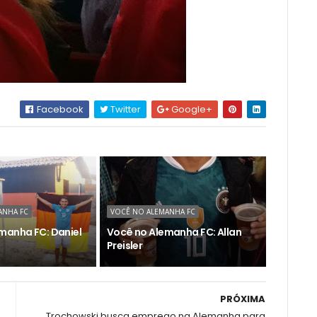
Facebook
Twitter
Google+
ANHA FC
VOCÊ NO ALEMANHA FC
manha FC: Daniel
Você no Alemanha FC: Allan
Preisler
PRÓXIMA
Trochowski busca emprego na Alemanha para