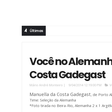
Últimas
Você no Alemanh
Costa Gadegast
Mário André Monteiro
|
9/04/2014 12:19:00 PM
V
Manuella da Costa Gadegast
, de Porto A
Time: Seleção da Alemanha
*Foto tirada no Beira-Rio, Alemanha 2 x 1 Argél