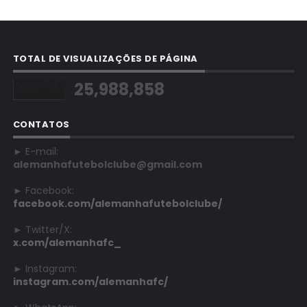
TOTAL DE VISUALIZAÇÕES DE PÁGINA
25,988,858
CONTATOS
► E-mail:
alemanhafutebolclube@gmail.com
► Facebook:
facebook.com/alemanhafutebolclube/
► Twitter/X:
x.com/alemanhafc_
► Instagram:
instagram.com/alemanhafc/