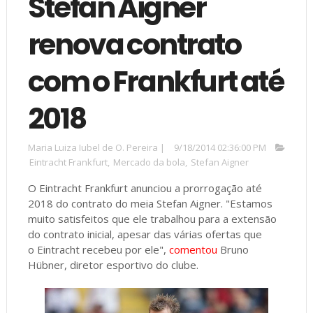
Stefan Aigner
renova contrato
com o Frankfurt até
2018
Maria Luiza Iubel de O. Pereira
|
9/18/2014 02:36:00 PM
Eintracht Frankfurt
,
Mercado da bola
,
Stefan Aigner
O Eintracht Frankfurt anunciou a prorrogação até
2018 do contrato do meia Stefan Aigner. "Estamos
muito satisfeitos que ele trabalhou para a extensão
do contrato inicial, apesar das várias ofertas que
o Eintracht recebeu por ele",
comentou
Bruno
Hübner, diretor esportivo do clube.