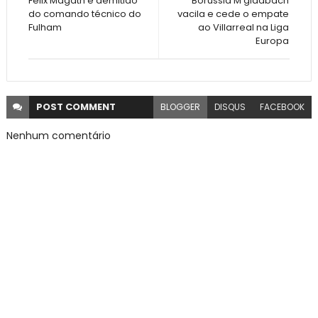
Felix Magath é demitido
Borussia M'gladbach
do comando técnico do
vacila e cede o empate
Fulham
ao Villarreal na Liga
Europa
POST
COMMENT
BLOGGER
DISQUS
FACEBOOK
Nenhum comentário