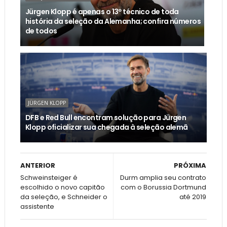
Jürgen Klopp é apenas o 13º técnico de toda
história da seleção da Alemanha; confira números
de todos
JÜRGEN KLOPP
DFB e Red Bull encontram solução para Jürgen
Klopp oficializar sua chegada à seleção alemã
ANTERIOR
PRÓXIMA
Schweinsteiger é
Durm amplia seu contrato
escolhido o novo capitão
com o Borussia Dortmund
da seleção, e Schneider o
até 2019
assistente