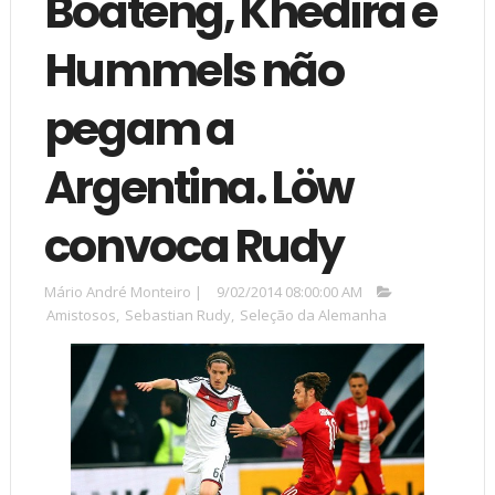
Boateng, Khedira e
Hummels não
pegam a
Argentina. Löw
convoca Rudy
Mário André Monteiro
|
9/02/2014 08:00:00 AM
Amistosos
,
Sebastian Rudy
,
Seleção da Alemanha