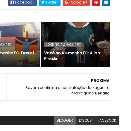
Facebook
Twitter
Google+
ANHA FC
VOCÊ NO ALEMANHA FC
manha FC: Daniel
Você no Alemanha FC: Allan
Preisler
PRÓXIMA
Bayern confirma a contratação do zagueiro
marroquino Benatia
BLOGGER
DISQUS
FACEBOOK