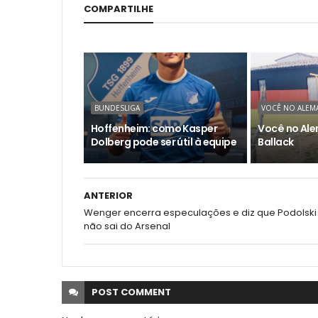
COMPARTILHE
BUNDESLIGA
VOCÊ NO ALEM
Hoffenheim: como Kasper
Você no Ale
Dolberg pode ser útil à equipe
Ballack
ANTERIOR
Wenger encerra especulações e diz que Podolski
não sai do Arsenal
POST
COMMENT