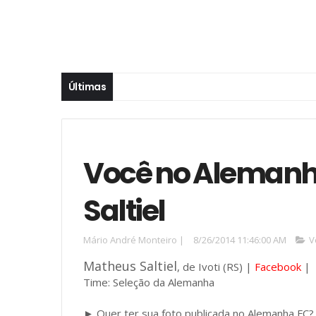
Últimas
Você no Alemanh
Saltiel
Mário André Monteiro
|
8/26/2014 11:46:00 AM
V
Matheus Saltiel
, de Ivoti (RS) |
Facebook
|
Time: Seleção da Alemanha
► Quer ter sua foto publicada no Alemanha FC