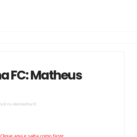
a FC: Matheus
ocê no Alemanha FC
?
Clique aqui e saiba como fazer