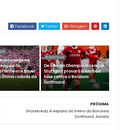
Facebook
Twitter
Google+
SEN
BUNDESLIGA
garante vaga na
 enquanto
De olho na Champions League,
Hoffenheim e Bayer
Stuttgart provará a sua boa
a última rodada da
fase contra o Borussia
Dortmund
PRÓXIMA
Grosskreutz é expulso do treino do Borussia
Dortmund. Assista