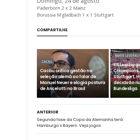
Domingo, 24 de agosto
Paderborn 2 x 2 Mainz
Borussia M'gladbach 1 x 1 Stuttgart
COMPARTILHE
BAYER LEVERKU
CACAU
RB Leipzig 
Cacau critica gestão na
Champions,
seleção alemã ao falar de
Stuttgart, 
Manuel Neuer e elogia postura
decidirão n
de Ancelotti no Brasil
Bundesliga
ANTERIOR
Segunda fase da Copa da Alemanha terá
Hamburgo x Bayern. Veja jogos