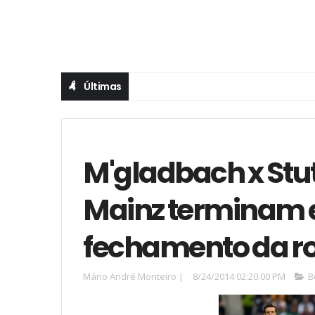
Últimas
M'gladbach x Stut
Mainz terminam
fechamento da r
Mário André Monteiro
|
8/24/2014 02:20:00 PM
B