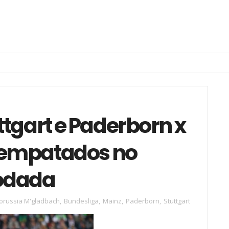
tgart e Paderborn x
 empatados no
odada
orussia M'gladbach
,
Bundesliga
,
Mainz
,
Paderborn
,
Stuttgart