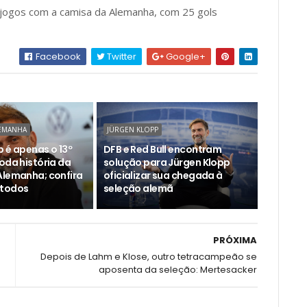
 jogos com a camisa da Alemanha, com 25 gols
Facebook
Twitter
Google+
LEMANHA
JÜRGEN KLOPP
 é apenas o 13º
DFB e Red Bull encontram
oda história da
solução para Jürgen Klopp
Alemanha; confira
oficializar sua chegada à
 todos
seleção alemã
PRÓXIMA
Depois de Lahm e Klose, outro tetracampeão se
aposenta da seleção: Mertesacker