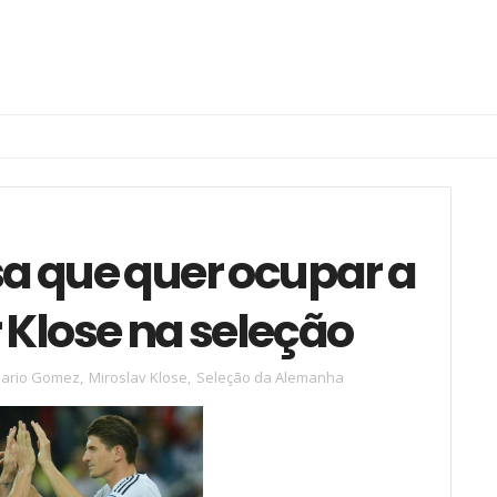
a que quer ocupar a
 Klose na seleção
ario Gomez
,
Miroslav Klose
,
Seleção da Alemanha