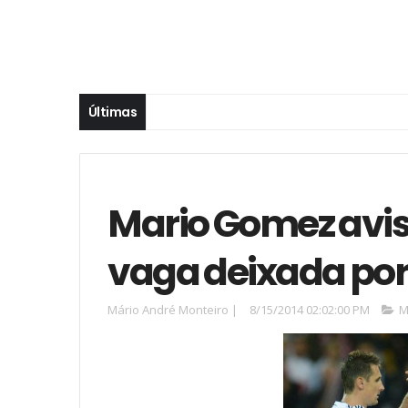
Últimas
Mario Gomez avis
vaga deixada por
Mário André Monteiro
|
8/15/2014 02:02:00 PM
M