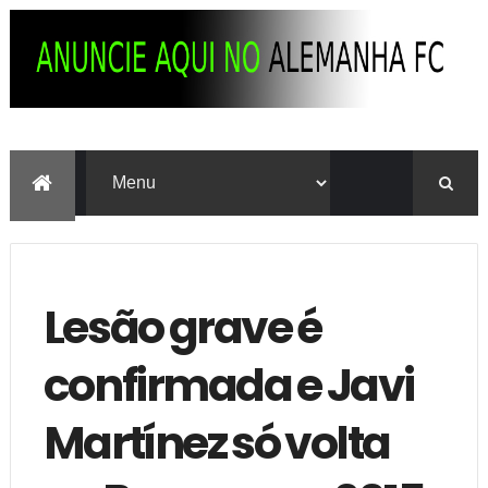
Lesão grave é
confirmada e Javi
Martínez só volta