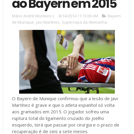
ao Bayern em 2015
Mário André Monteiro
|
8/14/2014 11:13:00 AM
Bayern
de Munique
,
Javi Martinez
,
Supercopa da Alemanha
O Bayern de Munique confirmou que a lesão de Javi
Martínez é grave e que o atleta espanhol só volta
aos gramados em 2015. O jogador sofreu uma
ruptura total do ligamento cruzado do joelho
esquerdo, terá que passar por cirurgia e o prazo de
recuperação é de seis a sete meses.