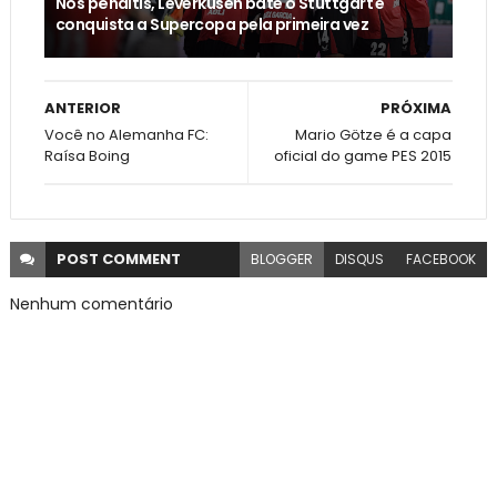
Nos pênaltis, Leverkusen bate o Stuttgart e
conquista a Supercopa pela primeira vez
ANTERIOR
PRÓXIMA
Você no Alemanha FC:
Mario Götze é a capa
Raísa Boing
oficial do game PES 2015
POST
COMMENT
BLOGGER
DISQUS
FACEBOOK
Nenhum comentário