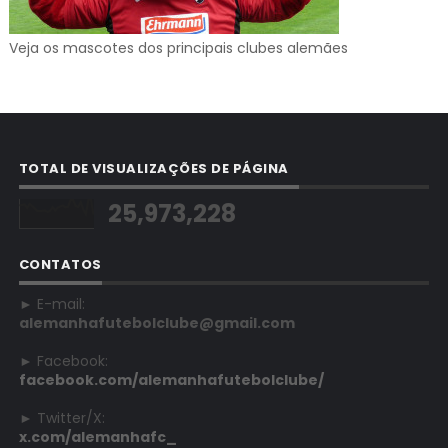
Veja os mascotes dos principais clubes alemães
TOTAL DE VISUALIZAÇÕES DE PÁGINA
25,973,228
CONTATOS
► E-mail:
alemanhafutebolclube@gmail.com
► Facebook:
facebook.com/alemanhafutebolclube/
► Twitter/X:
x.com/alemanhafc_