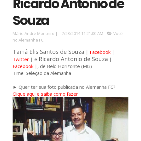
Ricardo Antonio de
Souza
Mário André Monteiro
|
7/23/2014 11:21:00 AM
Você
no Alemanha FC
Tainá Elis Santos de Souza
|
Facebook
|
Ricardo Antonio de Souza
Twitter
| e
|
Facebook
|, de Belo Horizonte (MG)
Time: Seleção da Alemanha
► Quer ter sua foto publicada no Alemanha FC?
Clique aqui e saiba como fazer