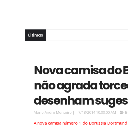
Últimas
Nova camisa do 
não agrada torce
desenham suges
Mário André Monteiro
|
7/18/2014 10:00:00 AM
B
A nova camisa número 1 do Borussia Dortmund