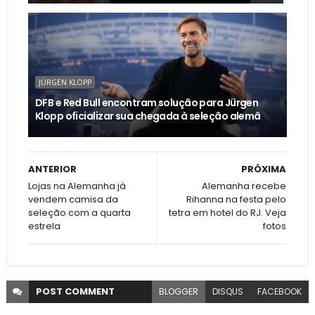
JÜRGEN KLOPP
DFB e Red Bull encontram solução para Jürgen
Klopp oficializar sua chegada à seleção alemã
ANTERIOR
PRÓXIMA
Lojas na Alemanha já
Alemanha recebe
vendem camisa da
Rihanna na festa pelo
seleção com a quarta
tetra em hotel do RJ. Veja
estrela
fotos
POST
COMMENT
BLOGGER
DISQUS
FACEBOOK