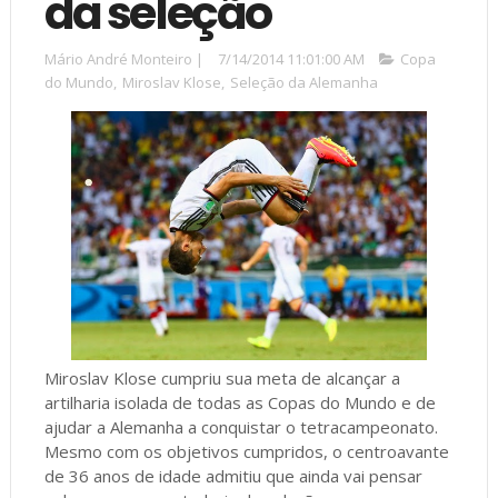
da seleção
Mário André Monteiro
|
7/14/2014 11:01:00 AM
Copa
do Mundo
,
Miroslav Klose
,
Seleção da Alemanha
Miroslav Klose cumpriu sua meta de alcançar a
artilharia isolada de todas as Copas do Mundo e de
ajudar a Alemanha a conquistar o tetracampeonato.
Mesmo com os objetivos cumpridos, o centroavante
de 36 anos de idade admitiu que ainda vai pensar