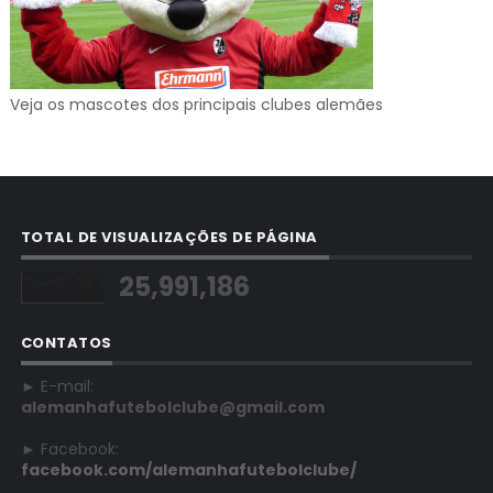
Veja os mascotes dos principais clubes alemães
TOTAL DE VISUALIZAÇÕES DE PÁGINA
25,991,186
CONTATOS
► E-mail:
alemanhafutebolclube@gmail.com
► Facebook:
facebook.com/alemanhafutebolclube/