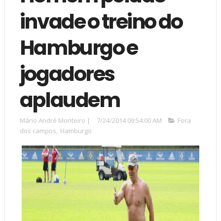
invade o treino do
Hamburgo e
jogadores
aplaudem
Mário André Monteiro
|
7/24/2014 09:54:00 AM
Fora
dos campos
,
Hamburgo