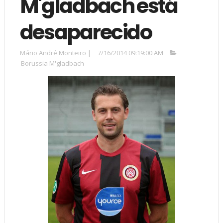
M'gladbach está
desaparecido
Mário André Monteiro
|
7/16/2014 09:19:00 AM
Borussia M'gladbach