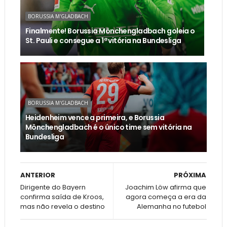
BORUSSIA M'GLADBACH
Finalmente! Borussia Mönchengladbach goleia o
St. Pauli e consegue a 1ª vitória na Bundesliga
BORUSSIA M'GLADBACH
Heidenheim vence a primeira, e Borussia
Mönchengladbach é o único time sem vitória na
Bundesliga
ANTERIOR
PRÓXIMA
Dirigente do Bayern
Joachim Löw afirma que
confirma saída de Kroos,
agora começa a era da
mas não revela o destino
Alemanha no futebol