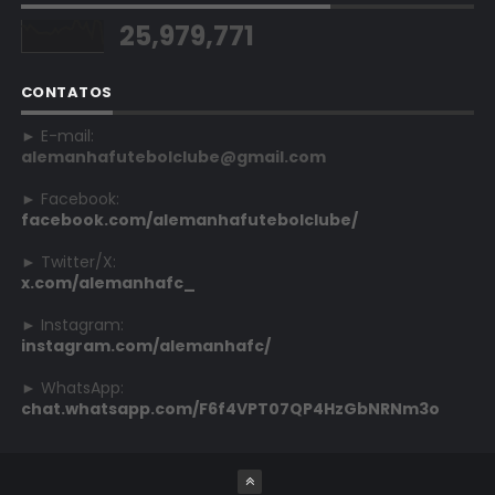
25,979,771
CONTATOS
► E-mail:
alemanhafutebolclube@gmail.com
► Facebook:
facebook.com/alemanhafutebolclube/
► Twitter/X:
x.com/alemanhafc_
► Instagram:
instagram.com/alemanhafc/
► WhatsApp:
chat.whatsapp.com/F6f4VPT07QP4HzGbNRNm3o