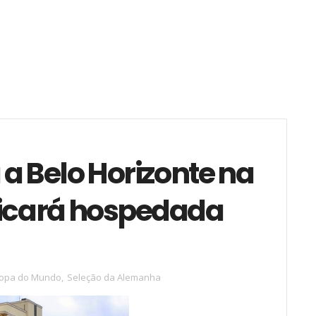
 Belo Horizonte na
ficará hospedada
opa do Mundo
,
Seleção da Alemanha