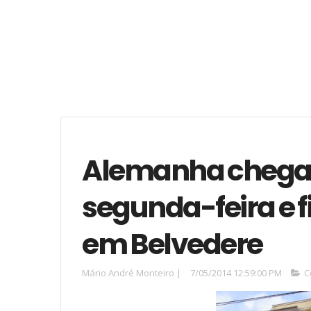
Alemanha chega a
segunda-feira e 
em Belvedere
Mário André Monteiro
|
7/05/2014 12:59:00 PM
C