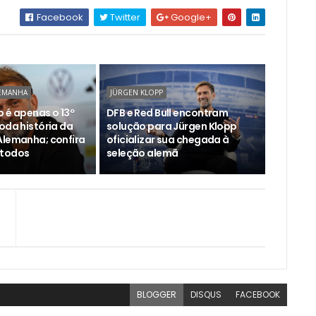
Facebook
Twitter
Google+
LEMANHA
JÜRGEN KLOPP
 é apenas o 13º
DFB e Red Bull encontram
oda história da
solução para Jürgen Klopp
Alemanha; confira
oficializar sua chegada à
 todos
seleção alemã
BLOGGER
DISQUS
FACEBOOK