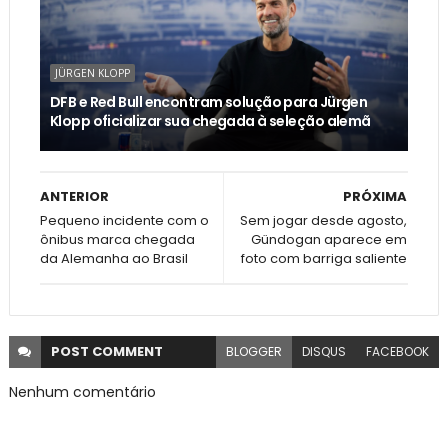
JÜRGEN KLOPP
DFB e Red Bull encontram solução para Jürgen
Klopp oficializar sua chegada à seleção alemã
ANTERIOR
PRÓXIMA
Pequeno incidente com o
Sem jogar desde agosto,
ônibus marca chegada
Gündogan aparece em
da Alemanha ao Brasil
foto com barriga saliente
POST
COMMENT
BLOGGER
DISQUS
FACEBOOK
Nenhum comentário