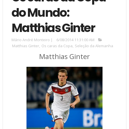
do Mundo:
Matthias Ginter
Mário André Monteiro
|
6/08/2014 11:31:00 AM
Matthias Ginter
,
Os caras da Copa
,
Seleção da Alemanha
Matthias Ginter