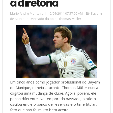
a diretoria
Mário André Monteiro
|
6/04/2014 07:57:00 AM
Bayern
de Munique
,
Mercado da bola
,
Thomas Müller
Em cinco anos como jogador profissional do Bayern
de Munique, o meia-atacante Thomas Müller nunca
cogitou uma mudança de clube. Agora, porém, ele
pensa diferente. Na temporada passada, o atleta
oscilou entre o banco de reservas e o time titular,
fato que não foi muito bem aceito.