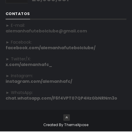
CONTATOS
► E-mail:
alemanhafutebolclube@gmail.com
► Facebook:
facebook.com/alemanhafutebolclube/
► Twitter/X:
x.com/alemanhafc_
► Instagram:
instagram.com/alemanhafc/
► WhatsApp:
chat.whatsapp.com/F6f4VPT07QP4HzGbNRNm3o
Created By
ThemeXpose