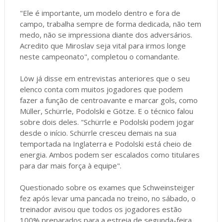
"Ele é importante, um modelo dentro e fora de
campo, trabalha sempre de forma dedicada, não tem
medo, não se impressiona diante dos adversários.
Acredito que Miroslav seja vital para irmos longe
neste campeonato", completou o comandante.
Löw já disse em entrevistas anteriores que o seu
elenco conta com muitos jogadores que podem
fazer a função de centroavante e marcar gols, como
Müller, Schürrle, Podolski e Götze. E o técnico falou
sobre dois deles. "Schürrle e Podolski podem jogar
desde o início. Schürrle cresceu demais na sua
temportada na Inglaterra e Podolski está cheio de
energia. Ambos podem ser escalados como titulares
para dar mais força à equipe".
Questionado sobre os exames que Schweinsteiger
fez após levar uma pancada no treino, no sábado, o
treinador avisou que todos os jogadores estão
100% preparados para a estreia de segunda-feira,