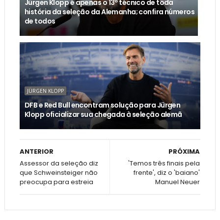
Jürgen Klopp é apenas o 13º técnico de toda
história da seleção da Alemanha; confira números
de todos
JÜRGEN KLOPP
DFB e Red Bull encontram solução para Jürgen
Klopp oficializar sua chegada à seleção alemã
ANTERIOR
PRÓXIMA
Assessor da seleção diz
'Temos três finais pela
que Schweinsteiger não
frente', diz o 'baiano'
preocupa para estreia
Manuel Neuer