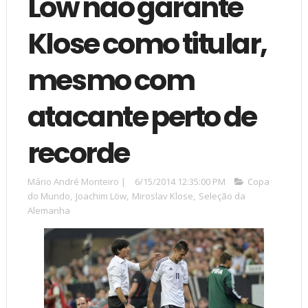
Löw não garante
Klose como titular,
mesmo com
atacante perto de
recorde
Mário André Monteiro
|
6/15/2014 12:35:00 PM
Copa
do Mundo
,
Joachim Löw
,
Miroslav Klose
,
Seleção da
Alemanha