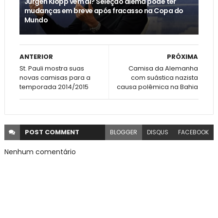
Jürgen Klopp vem aí? Seleção alemã pode ter
mudanças em breve após fracasso na Copa do
Mundo
ANTERIOR
PRÓXIMA
St. Pauli mostra suas
Camisa da Alemanha
novas camisas para a
com suástica nazista
temporada 2014/2015
causa polêmica na Bahia
POST
COMMENT
BLOGGER
DISQUS
FACEBOOK
Nenhum comentário