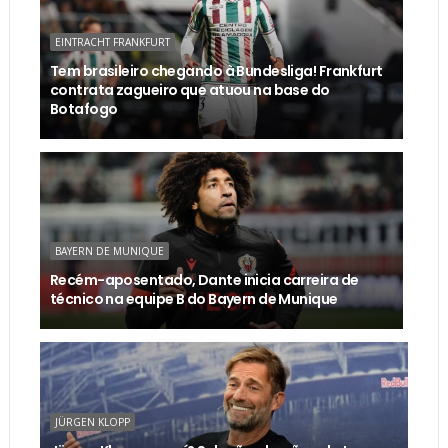
EINTRACHT FRANKFURT
Tem brasileiro chegando à Bundesliga! Frankfurt
contrata zagueiro que atuou na base do
Botafogo
BAYERN DE MUNIQUE
Recém-aposentado, Dante inicia carreira de
técnico na equipe B do Bayern de Munique
JÜRGEN KLOPP