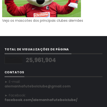
Veja os mascotes dos principais clubes alemães
TOTAL DE VISUALIZAÇÕES DE PÁGINA
25,961,904
CONTATOS
► E-mail:
alemanhafutebolclube@gmail.com
► Facebook:
facebook.com/alemanhafutebolclube/