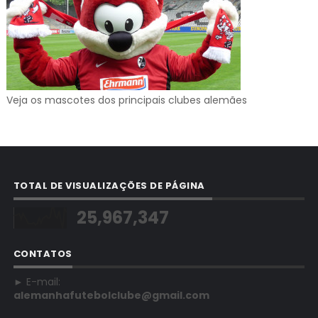
Veja os mascotes dos principais clubes alemães
TOTAL DE VISUALIZAÇÕES DE PÁGINA
25,967,347
CONTATOS
► E-mail:
alemanhafutebolclube@gmail.com