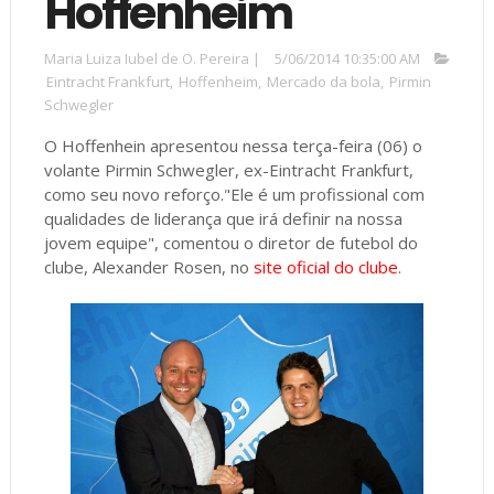
Hoffenheim
Maria Luiza Iubel de O. Pereira
|
5/06/2014 10:35:00 AM
Eintracht Frankfurt
,
Hoffenheim
,
Mercado da bola
,
Pirmin
Schwegler
O Hoffenhein apresentou nessa terça-feira (06) o
volante Pirmin Schwegler, ex-Eintracht Frankfurt,
como seu novo reforço."Ele é um profissional com
qualidades de liderança que irá definir na nossa
jovem equipe", comentou o diretor de futebol do
clube, Alexander Rosen, no
site oficial do clube
.