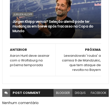
JÜRGEN KLOPP
Jürgen Klopp vem aí? Seleção alemã pode ter
mudanças em breve após fracasso na Copa do
Mundo
ANTERIOR
PRÓXIMA
Aaron Hunt deve assinar
Lewandowski 'rouba' a
com o Wolfsburg na
camisa 9 de Mandzukic,
próxima temporada
que tem ataque de
revolta no Bayern
POST
COMMENT
BLOGGER
DISQUS
FACEBOOK
Nenhum comentário