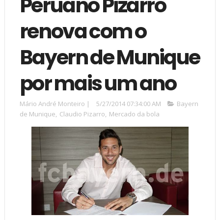
Peruano Pizarro
renova com o
Bayern de Munique
por mais um ano
Mário André Monteiro
|
5/27/2014 07:34:00 AM
Bayern
de Munique
,
Claudio Pizarro
,
Mercado da bola