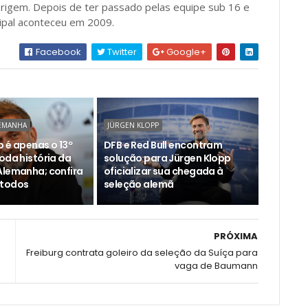
origem. Depois de ter passado pelas equipe sub 16 e
cipal aconteceu em 2009.
Facebook
Twitter
Google+
LEMANHA
JÜRGEN KLOPP
 é apenas o 13º
DFB e Red Bull encontram
oda história da
solução para Jürgen Klopp
Alemanha; confira
oficializar sua chegada à
 todos
seleção alemã
PRÓXIMA
Freiburg contrata goleiro da seleção da Suíça para
vaga de Baumann