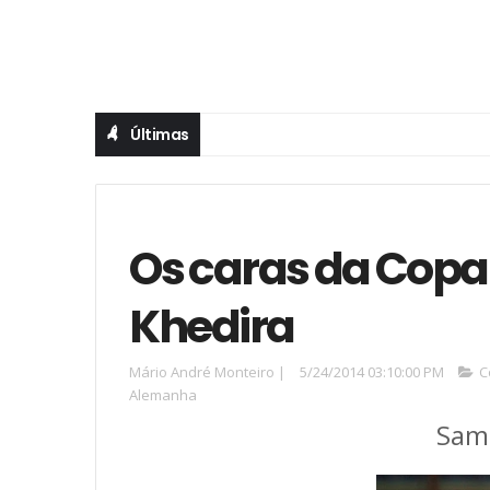
Últimas
Os caras da Copa
Khedira
Mário André Monteiro
|
5/24/2014 03:10:00 PM
C
Alemanha
Sami