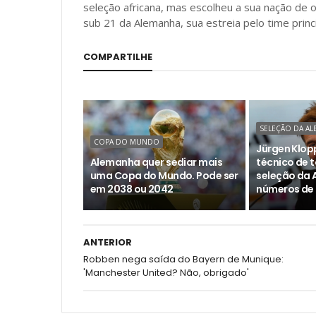
seleção africana, mas escolheu a sua nação de 
sub 21 da Alemanha, sua estreia pelo time prin
COMPARTILHE
SELEÇÃO DA A
COPA DO MUNDO
Jürgen Klopp
Alemanha quer sediar mais
técnico de t
uma Copa do Mundo. Pode ser
seleção da 
em 2038 ou 2042
números de
ANTERIOR
Robben nega saída do Bayern de Munique:
'Manchester United? Não, obrigado'