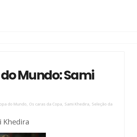
 do Mundo: Sami
opa do Mundo
,
Os caras da Copa
,
Sami Khedira
,
Seleção da
 Khedira