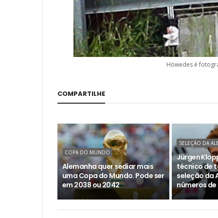
Höwedes é fotogr
COMPARTILHE
SELEÇÃO DA A
COPA DO MUNDO
Jürgen Klopp
Alemanha quer sediar mais
técnico de t
uma Copa do Mundo. Pode ser
seleção da 
em 2038 ou 2042
números de