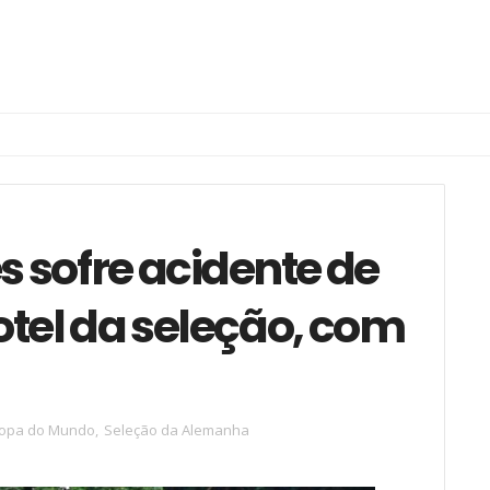
 sofre acidente de
otel da seleção, com
opa do Mundo
,
Seleção da Alemanha