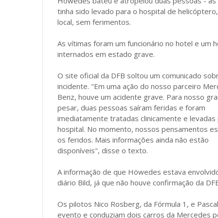
Höwedes bateu e atropelou duas pessoas - as 
tinha sido levado para o hospital de helicópter
local, sem ferimentos.
As vítimas foram um funcionário no hotel e um
internados em estado grave.
O site oficial da DFB soltou um comunicado sob
incidente. "Em uma ação do nosso parceiro Me
Benz, houve um acidente grave. Para nosso gr
pesar, duas pessoas saíram feridas e foram
imediatamente tratadas clinicamente e levadas 
hospital. No momento, nossos pensamentos e
os feridos. Mais informações ainda não estão
disponíveis", disse o texto.
A informação de que Höwedes estava envolvid
diário Bild, já que não houve confirmação da DF
Os pilotos Nico Rosberg, da Fórmula 1, e Pasca
evento e conduziam dois carros da Mercedes pe