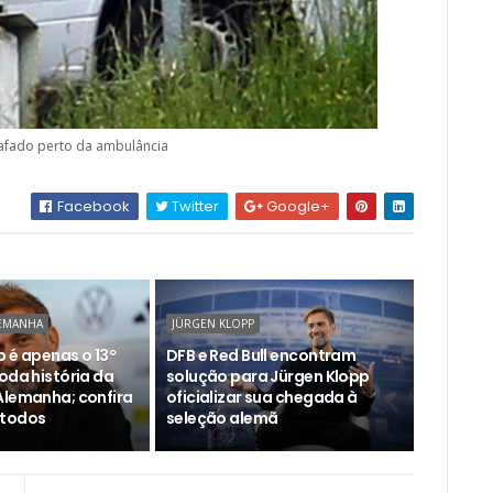
afado perto da ambulância
Facebook
Twitter
Google+
LEMANHA
JÜRGEN KLOPP
 é apenas o 13º
DFB e Red Bull encontram
oda história da
solução para Jürgen Klopp
Alemanha; confira
oficializar sua chegada à
 todos
seleção alemã