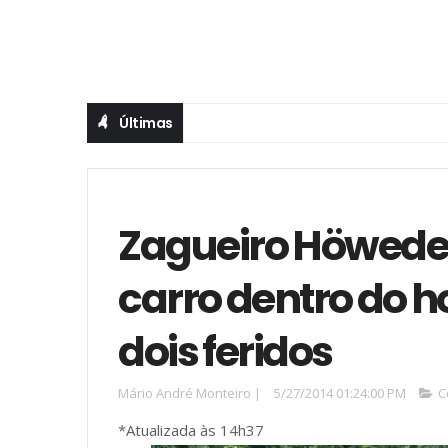
Últimas
Zagueiro Höwedes
carro dentro do h
dois feridos
Mário André Monteiro
|
5/27/2014 01:24:00 PM
C
*Atualizada às 14h37