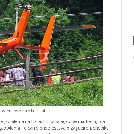
 os feridos para o hospital
leção alemã na Itália. Em uma ação de marketing da
ão Alemã), o carro onde estava o zagueiro Benedikt