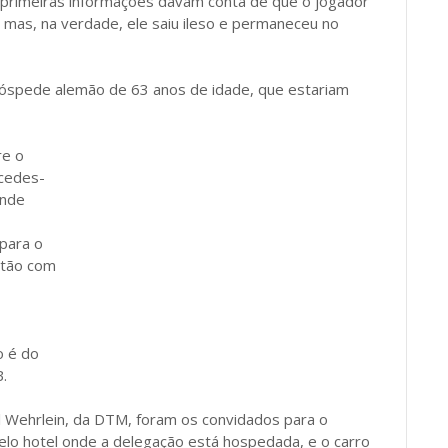
primeiras informações davam conta de que o jogador
o, mas, na verdade, ele saiu ileso e permaneceu no
 hóspede alemão de 63 anos de idade, que estariam
re o
rcedes-
ande
para o
stão com
o é do
B.
l Wehrlein, da DTM, foram os convidados para o
lo hotel onde a delegação está hospedada, e o carro