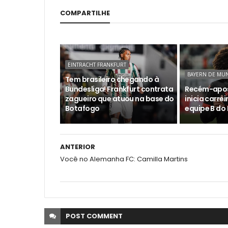
COMPARTILHE
EINTRACHT FRANKFURT
BAYERN DE MU
Tem brasileiro chegando à
Bundesliga! Frankfurt contrata
Recém-apos
zagueiro que atuou na base do
inicia carre
Botafogo
equipe B do
ANTERIOR
Você no Alemanha FC: Camilla Martins
POST
COMMENT