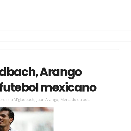
adbach, Arango
: futebol mexicano
orussia M'gladbach
,
Juan Arango
,
Mercado da bola