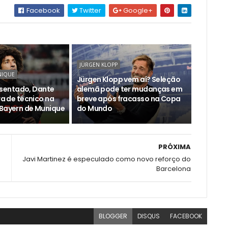
Facebook
Twitter
Google+
JÜRGEN KLOPP
NIQUE
Jürgen Klopp vem aí? Seleção
entado, Dante
alemã pode ter mudanças em
ira de técnico na
breve após fracasso na Copa
 Bayern de Munique
do Mundo
PRÓXIMA
Javi Martinez é especulado como novo reforço do
Barcelona
BLOGGER
DISQUS
FACEBOOK