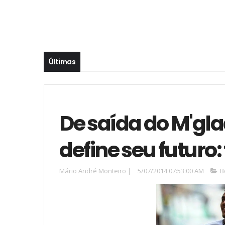
Últimas
De saída do M'gl
define seu futuro
Mário André Monteiro
|
5/07/2014 07:53:00 AM
B