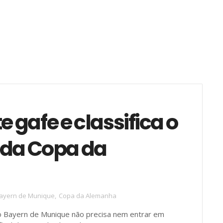
gafe e classifica o
l da Copa da
ayern de Munique
,
Copa da Alemanha
o Bayern de Munique não precisa nem entrar em