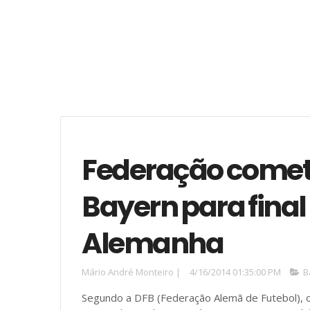
Federação comete 
Bayern para fina
Alemanha
Mário André Monteiro
|
4/16/2014 01:35:00 PM
B
Segundo a DFB (Federação Alemã de Futebol), 