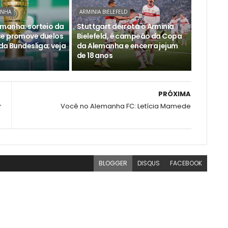
ANHA
ARMINIA BIELEFELD
manha: sorteio da
Stuttgart derrota o Arminia
se promove duelos
Bielefeld, é campeão da Copa
da Bundesliga; veja
da Alemanha e encerra jejum
de 18 anos
PRÓXIMA
r
Você no Alemanha FC: Letícia Mamede
BLOGGER
DISQUS
FACEBOOK