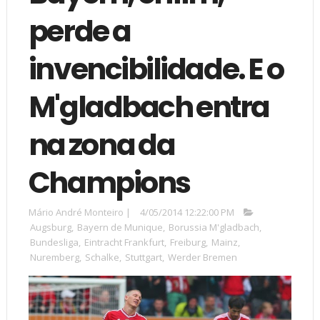
perde a
invencibilidade. E o
M'gladbach entra
na zona da
Champions
Mário André Monteiro
|
4/05/2014 12:22:00 PM
Augsburg
,
Bayern de Munique
,
Borussia M'gladbach
,
Bundesliga
,
Eintracht Frankfurt
,
Freiburg
,
Mainz
,
Nuremberg
,
Schalke
,
Stuttgart
,
Werder Bremen