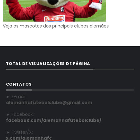
Veja os mascotes dos principais clubes alemães
TOTAL DE VISUALIZAÇÕES DE PÁGINA
CONTATOS
► E-mail:
alemanhafutebolclube@gmail.com
► Facebook:
facebook.com/alemanhafutebolclube/
► Twitter/X:
x.com/alemanhafc_