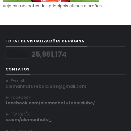
Veja os mascotes dos principais clubes alemães
TOTAL DE VISUALIZAÇÕES DE PÁGINA
25,961,174
CONTATOS
► E-mail:
alemanhafutebolclube@gmail.com
► Facebook:
facebook.com/alemanhafutebolclube/
► Twitter/X:
x.com/alemanhafc_
► Instagram: