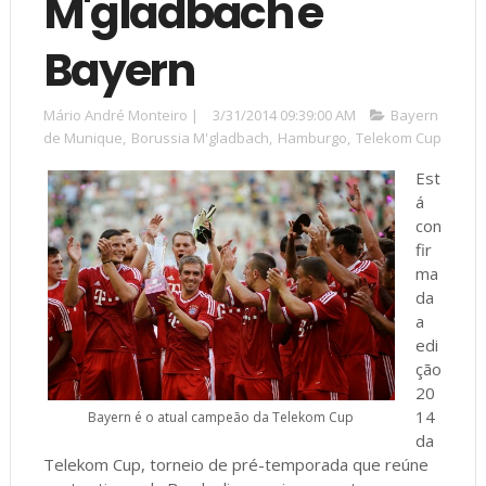
M'gladbach e
Bayern
Mário André Monteiro
|
3/31/2014 09:39:00 AM
Bayern
de Munique
,
Borussia M'gladbach
,
Hamburgo
,
Telekom Cup
Est
á
con
fir
ma
da
a
edi
ção
20
14
Bayern é o atual campeão da Telekom Cup
da
Telekom Cup, torneio de pré-temporada que reúne