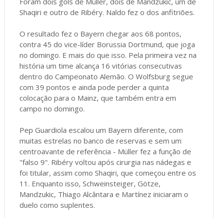
Foram dois gols de Müller, dois de Mandzukic, um de
Shaqiri e outro de Ribéry. Naldo fez o dos anfitriões.
O resultado fez o Bayern chegar aos 68 pontos,
contra 45 do vice-líder Borussia Dortmund, que joga
no domingo. E mais do que isso. Pela primeira vez na
história um time alcança 16 vitórias consecutivas
dentro do Campeonato Alemão. O Wolfsburg segue
com 39 pontos e ainda pode perder a quinta
colocação para o Mainz, que também entra em
campo no domingo.
Pep Guardiola escalou um Bayern diferente, com
muitas estrelas no banco de reservas e sem um
centroavante de referência - Müller fez a função de
"falso 9". Ribéry voltou após cirurgia nas nádegas e
foi titular, assim como Shaqiri, que começou entre os
11. Enquanto isso, Schweinsteiger, Götze,
Mandzukic, Thiago Alcântara e Martínez iniciaram o
duelo como suplentes.