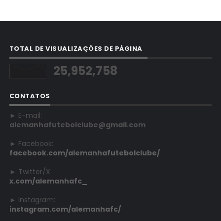
TOTAL DE VISUALIZAÇÕES DE PÁGINA
25,952,758
CONTATOS
► E-mail:
alemanhafutebolclube@gmail.com
► Facebook:
facebook.com/alemanhafutebolclube/
► Twitter/X:
x.com/alemanhafc_
► Instagram:
instagram.com/alemanhafc/