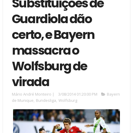
Substituições de
Guardiola dão
certo, e Bayern
massacra o
Wolfsburg de
virada
Mário André Monteiro
|
3/08/2014 01:20:00 PM
Bayern
de Munique
,
Bundesliga
,
Wolfsburg