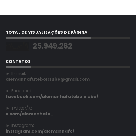
TOTAL DE VISUALIZAÇÕES DE PÁGINA
25,949,262
CONTATOS
► E-mail:
alemanhafutebolclube@gmail.com
► Facebook:
facebook.com/alemanhafutebolclube/
► Twitter/X:
x.com/alemanhafc_
► Instagram:
instagram.com/alemanhafc/