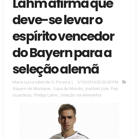
Lahm afirma que
deve-se levar o
espírito vencedor
do Bayern para a
seleção alemã
Maria Luiza Iubel de O. Pereira
|
3/10/2014 02:02:00 PM
Bayern de Munique
,
Copa do Mundo
,
Joachim Löw
,
Pep
Guardiola
,
Philipp Lahm
,
Seleção da Alemanha