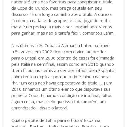
nacional é uma das favoritas para conquistar o título
da Copa do Mundo, mas prega cautela em seu
discurso. "É um longo caminho até o título. A dureza
já começa na fase de grupos, e cada jogo do mata-
mata é um pedaço a mais a ser abocanhado. Vamos
para ganhar, mas não é tarefa fácil", comentou Lahm.
Nas últimas três Copas a Alemanha bateu na trave
três vezes: em 2002 ficou com o vice, ao perder
para o Brasil, em 2006 (dentro de casa) foi eliminada
pela Itália na semifinal, assim como em 2010 quando
tbém ficou nas semis ao ser derrotada pela Espanha.
Lahm tentou explicar porque o time falhou na hora
"h". "Em casa não havia expectativa do título. [...] Em
2010 tínhamos um ótimo elenco que disputava sua
primeira Copa, tínhamos condição de ir à final, faltou
algum coisa, mas creio que isso foi, também, um
aprendizado", disse o lateral.
Qual o palpite de Lahm para o título? Espanha,
Holanda, Portugal, Itália, Argentina, Brasil e - claro -