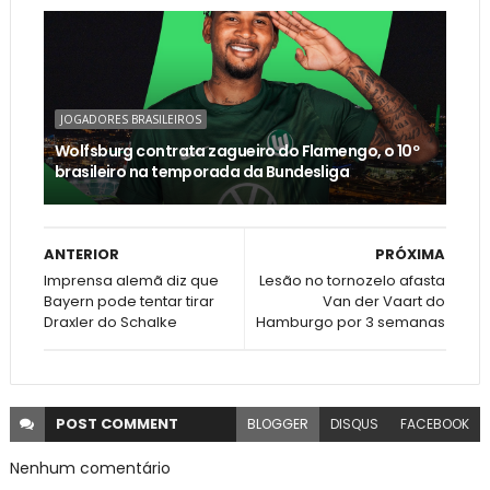
JOGADORES BRASILEIROS
Wolfsburg contrata zagueiro do Flamengo, o 10º
brasileiro na temporada da Bundesliga
ANTERIOR
PRÓXIMA
Imprensa alemã diz que
Lesão no tornozelo afasta
Bayern pode tentar tirar
Van der Vaart do
Draxler do Schalke
Hamburgo por 3 semanas
POST
COMMENT
BLOGGER
DISQUS
FACEBOOK
Nenhum comentário