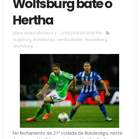
Wolfsburg bate o
Hertha
Mário André Monteiro
|
2/16/2014 03:43:00 PM
Augsburg
,
Bundesliga
,
Hertha Berlim
,
Nuremberg
,
Wolfsburg
No fechamento da 21ª rodada da Bundesliga, neste