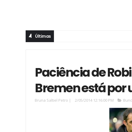
Últimas
Paciência de Robi
Bremen está por 
Bruna Saltiel Petro
|
2/05/2014 12:16:00 PM
Bund