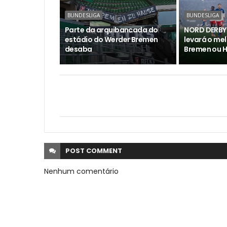
BUNDESLIGA
BUNDESLIGA
Parte da arquibancada do
NORD DERBY 
estádio do Werder Bremen
levará o me
desaba
Bremen ou 
POST
COMMENT
Nenhum comentário