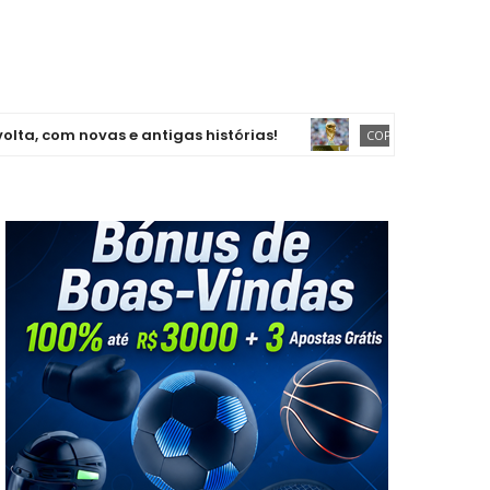
m novas e antigas histórias!
Alemanh
COPA DO MUNDO