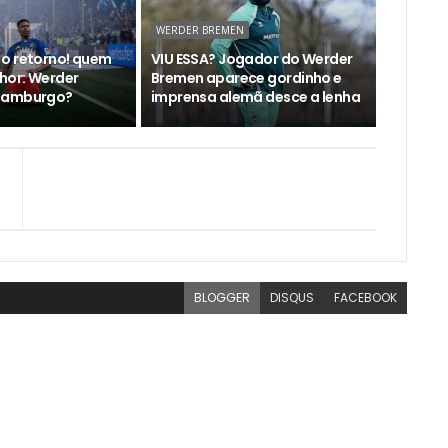
WERDER BREMEN
o retorno! quem
VIU ESSA? Jogador do Werder
lhor: Werder
Bremen aparece gordinho e
Hamburgo?
imprensa alemã desce a lenha
BLOGGER
DISQUS
FACEBOOK