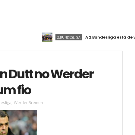
A 2.Bundesliga está de volta, co
2.BUNDESLIGA
n Dutt no Werder
um fio
esliga
,
Werder Bremen