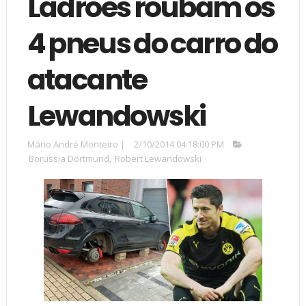
Ladrões roubam os
4 pneus do carro do
atacante
Lewandowski
Mário André Monteiro
|
2/10/2014 04:18:00 PM
Borussia Dortmund
,
Robert Lewandowski