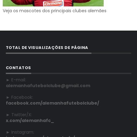
Veja os mascotes dos principais clubes alemães
TOTAL DE VISUALIZAÇÕES DE PÁGINA
CONTATOS
► E-mail:
alemanhafutebolclube@gmail.com
► Facebook:
facebook.com/alemanhafutebolclube/
► Twitter/X:
x.com/alemanhafc_
► Instagram: