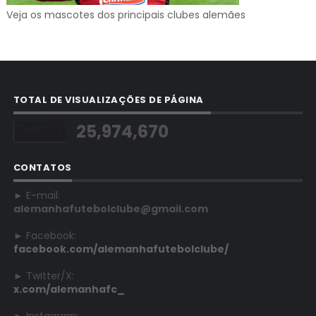
Veja os mascotes dos principais clubes alemães
TOTAL DE VISUALIZAÇÕES DE PÁGINA
25,974,670
CONTATOS
► E-mail:
alemanhafutebolclube@gmail.com
► Facebook:
facebook.com/alemanhafutebolclube/
► Twitter/X:
x.com/alemanhafc_