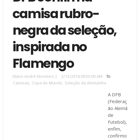
camisa rubro-
negra da seleção,
inspirada no
Flamengo
Mário André Monteiro
|
2/13/2014 09:03:00 AM
Camisas
,
Copa do Mundo
,
Seleção da Alemanha
A DFB
(Federaç
ão Alemã
de
Futebol),
enfim,
confirmo