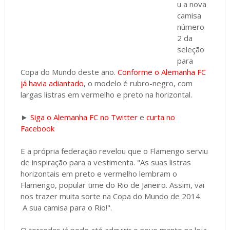
u a nova
camisa
número
2 da
seleção
para
Copa do Mundo deste ano.
Conforme o Alemanha FC
já havia adiantado
, o modelo é rubro-negro, com
largas listras em vermelho e preto na horizontal.
►
Siga o Alemanha FC no Twitter
e
curta no
Facebook
E a própria federação revelou que o Flamengo serviu
de inspiração para a vestimenta. "As suas listras
horizontais em preto e vermelho lembram o
Flamengo, popular time do Rio de Janeiro. Assim, vai
nos trazer muita sorte na Copa do Mundo de 2014.
A sua camisa para o Rio!".
O torcedor já pode até adquirir o novo manto na loja