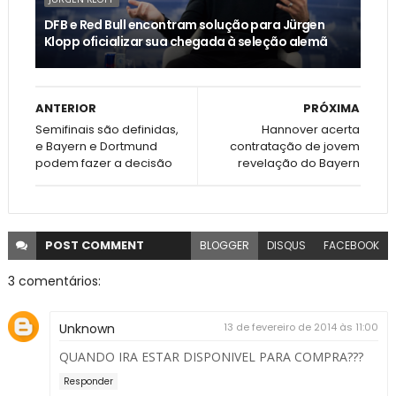
DFB e Red Bull encontram solução para Jürgen
Klopp oficializar sua chegada à seleção alemã
ANTERIOR
PRÓXIMA
Semifinais são definidas,
Hannover acerta
e Bayern e Dortmund
contratação de jovem
podem fazer a decisão
revelação do Bayern
POST
COMMENT
BLOGGER
DISQUS
FACEBOOK
3 comentários:
Unknown
13 de fevereiro de 2014 às 11:00
QUANDO IRA ESTAR DISPONIVEL PARA COMPRA???
Responder