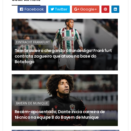
Facebook
Twitter
Google+
EINTRACHT FRANKFURT
Tem brasileiro chegando à Bundesliga! Frankfurt
contrata zagueiro que atuou na base do
Botafogo
BAYERN DE MUNIQUE
Recém-aposentado, Dante inicia carreira de
técnico na equipe B do Bayern de Munique