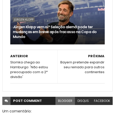
JÜRGEN KLOPP
Jürgen Klopp vem aí? Seleção alemã pode ter
mudanças em breve após fracasso na Copa do
Mundo
ANTERIOR
PRÓXIMA
Slomka chega ao
Bayern pretende expandir
Hamburgo: 'Não estou
seu reinado para outros
preocupado com a 2ª
continentes
divisão'
POST
COMMENT
BLOGGER
DISQUS
FACEBOOK
Um comentário: