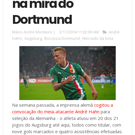
na mira do
Dortmund
Mário André Monteiro
|
2/17/2014 11:02:00 AM
André
Hahn
,
Augsburg
,
Borussia Dortmund
,
Mercado da bola
Na semana passada, a imprensa alemã
cogitou a
convocação do meia-atacante André Hahn
para
seleção da Alemanha - o atleta atuou em 20 dos 21
jogos do Augsburg até aqui, todos como titular, com
nove gols marcados e quatro assistências efetuadas.