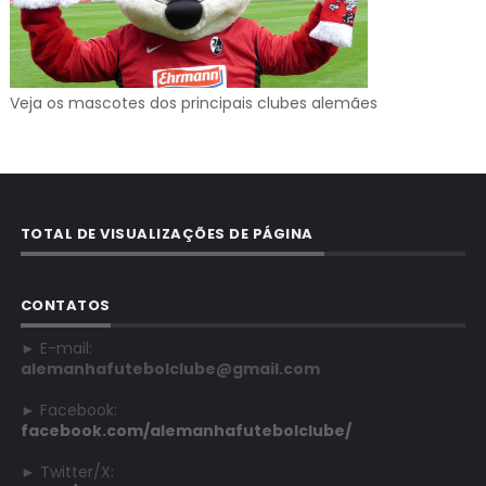
Veja os mascotes dos principais clubes alemães
TOTAL DE VISUALIZAÇÕES DE PÁGINA
CONTATOS
► E-mail:
alemanhafutebolclube@gmail.com
► Facebook:
facebook.com/alemanhafutebolclube/
► Twitter/X: