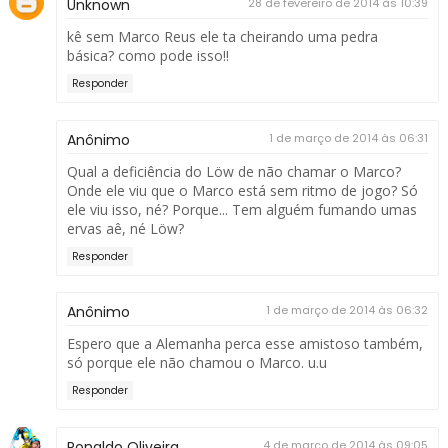
Unknown
28 de fevereiro de 2014 às 10:39
kê sem Marco Reus ele ta cheirando uma pedra
básica? como pode isso!!
Responder
Anônimo
1 de março de 2014 às 06:31
Qual a deficiência do Löw de não chamar o Marco?
Onde ele viu que o Marco está sem ritmo de jogo? Só
ele viu isso, né? Porque... Tem alguém fumando umas
ervas aê, né Löw?
Responder
Anônimo
1 de março de 2014 às 06:32
Espero que a Alemanha perca esse amistoso também,
só porque ele não chamou o Marco. u.u
Responder
Ronaldo Oliveira
4 de março de 2014 às 09:05