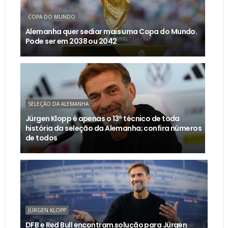
COPA DO MUNDO
Alemanha quer sediar mais uma Copa do Mundo.
Pode ser em 2038 ou 2042
SELEÇÃO DA ALEMANHA
Jürgen Klopp é apenas o 13º técnico de toda
história da seleção da Alemanha; confira números
de todos
JÜRGEN KLOPP
DFB e Red Bull encontram solução para Jürgen