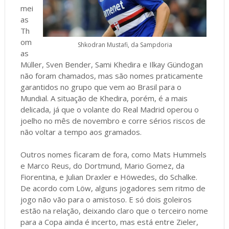
mei
as
Th
om
Shkodran Mustafi, da Sampdoria
as
Müller, Sven Bender, Sami Khedira e Ilkay Gündogan
não foram chamados, mas são nomes praticamente
garantidos no grupo que vem ao Brasil para o
Mundial. A situação de Khedira, porém, é a mais
delicada, já que o volante do Real Madrid operou o
joelho no mês de novembro e corre sérios riscos de
não voltar a tempo aos gramados.
Outros nomes ficaram de fora, como Mats Hummels
e Marco Reus, do Dortmund, Mario Gomez, da
Fiorentina, e Julian Draxler e Höwedes, do Schalke.
De acordo com Löw, alguns jogadores sem ritmo de
jogo não vão para o amistoso. E só dois goleiros
estão na relação, deixando claro que o terceiro nome
para a Copa ainda é incerto, mas está entre Zieler,