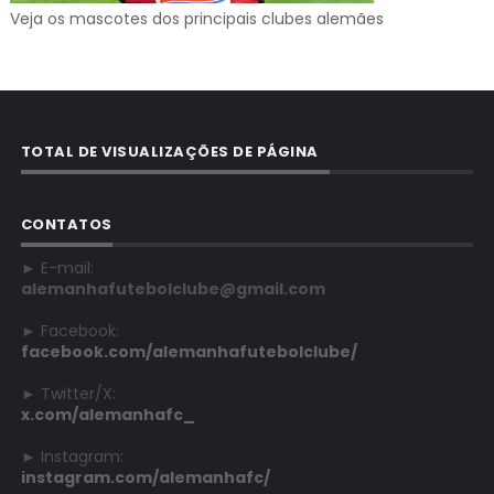
Veja os mascotes dos principais clubes alemães
TOTAL DE VISUALIZAÇÕES DE PÁGINA
CONTATOS
► E-mail:
alemanhafutebolclube@gmail.com
► Facebook:
facebook.com/alemanhafutebolclube/
► Twitter/X:
x.com/alemanhafc_
► Instagram:
instagram.com/alemanhafc/