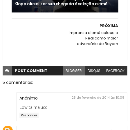
Klopp oficializar sua chegada à seleção alemã
PRÓXIMA
Imprensa alemã coloca o
Real como maior
adversário do Bayern
POST
COMMENT
BLOGGER
DISQUS
FACEBOOK
5 comentários:
Anônimo
28 de fevereiro de 2014 às 10:08
Löw ta maluco
Responder