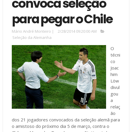
convoca seleção
para pegar o Chile
Mário André Monteiro
|
2/28/2014 09:20:00 AM
Seleção da Alemanha
O
técni
co
Joac
him
Löw
divul
gou
a
relaç
ão
dos 21 jogadores convocados da seleção alemã para
o amistoso do próximo dia 5 de março, contra o