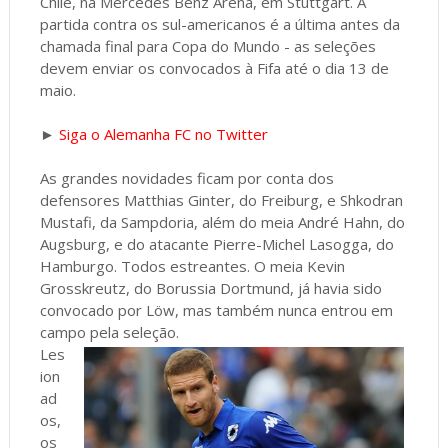
Chile, na Mercedes Benz Arena, em Stuttgart. A
partida contra os sul-americanos é a última antes da
chamada final para Copa do Mundo - as seleções
devem enviar os convocados à Fifa até o dia 13 de
maio.
►
Siga o Alemanha FC no Twitter
As grandes novidades ficam por conta dos
defensores Matthias Ginter, do Freiburg, e Shkodran
Mustafi, da Sampdoria, além do meia André Hahn, do
Augsburg, e do atacante Pierre-Michel Lasogga, do
Hamburgo. Todos estreantes. O meia Kevin
Grosskreutz, do Borussia Dortmund, já havia sido
convocado por Löw, mas também nunca entrou em
campo pela seleção.
Les
ion
ad
os,
os