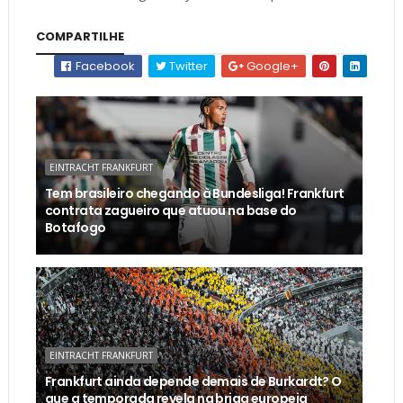
COMPARTILHE
Facebook
Twitter
Google+
EINTRACHT FRANKFURT
Tem brasileiro chegando à Bundesliga! Frankfurt
contrata zagueiro que atuou na base do
Botafogo
EINTRACHT FRANKFURT
Frankfurt ainda depende demais de Burkardt? O
que a temporada revela na briga europeia