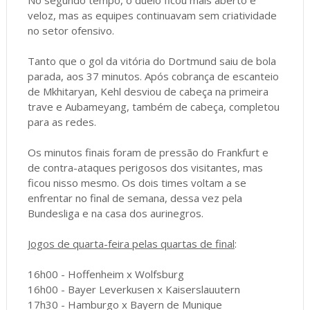
No segundo tempo, o duelo ficou mais aberto e
veloz, mas as equipes continuavam sem criatividade
no setor ofensivo.
Tanto que o gol da vitória do Dortmund saiu de bola
parada, aos 37 minutos. Após cobrança de escanteio
de Mkhitaryan, Kehl desviou de cabeça na primeira
trave e Aubameyang, também de cabeça, completou
para as redes.
Os minutos finais foram de pressão do Frankfurt e
de contra-ataques perigosos dos visitantes, mas
ficou nisso mesmo. Os dois times voltam a se
enfrentar no final de semana, dessa vez pela
Bundesliga e na casa dos aurinegros.
Jogos de quarta-feira pelas quartas de final
:
16h00 - Hoffenheim x Wolfsburg
16h00 - Bayer Leverkusen x Kaiserslauutern
17h30 - Hamburgo x Bayern de Munique