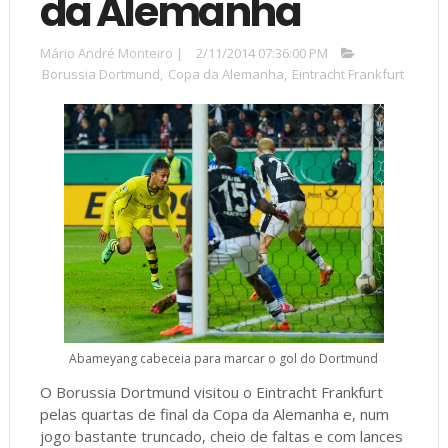
da Alemanha
Mário André Monteiro
|
2/11/2014 07:36:00 PM
Borussia Dortmund
,
Copa da Alemanha
,
Eintracht Frankfurt
Abameyang cabeceia para marcar o gol do Dortmund
O Borussia Dortmund visitou o Eintracht Frankfurt
pelas quartas de final da Copa da Alemanha e, num
jogo bastante truncado, cheio de faltas e com lances