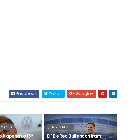
r
Facebook
Twitter
Google+
LEMANHA
JÜRGEN KLOPP
 é apenas o 13º
DFB e Red Bull encontram