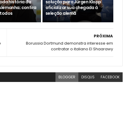
oda história da
solução para Jürgen Klopp
Alemanha; confira
oficializar sua chegada à
 todos
seleção alemã
PRÓXIMA
e
Borussia Dortmund demonstra interesse em
contratar o italiano El Shaarawy
BLOGGER
DISQUS
FACEBOOK