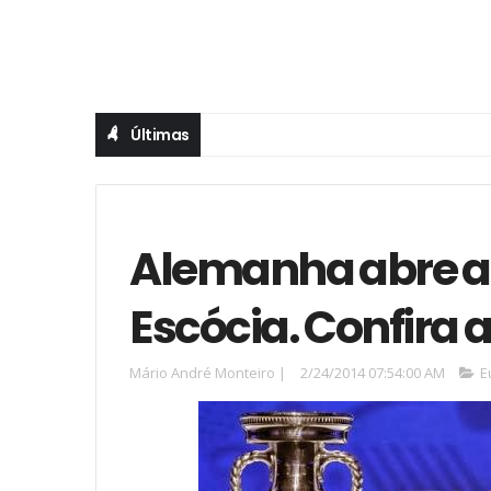
Últimas
Alemanha abre a 
Escócia. Confira a
Mário André Monteiro
|
2/24/2014 07:54:00 AM
E