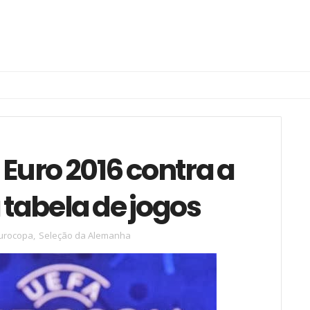
Euro 2016 contra a
 tabela de jogos
urocopa
,
Seleção da Alemanha