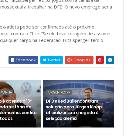
os, Hitzlsperger fez 52 jogos com a camisa da
omossexual a trabalhar na DFB. O novo emprego seria
ex-atleta pode ser confirmada até o próximo
arço, contra o Chile. ”Se ele teve coragem de assumir
 qualquer cargo na Federação. Hitzlsperger tem o
Facebook
Twitter
Google+
LEMANHA
JÜRGEN KLOPP
 é apenas o 13º
DFB e Red Bull encontram
oda história da
solução para Jürgen Klopp
Alemanha; confira
oficializar sua chegada à
 todos
seleção alemã