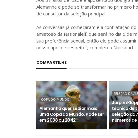
Aos 31 anos de idade e aposentado dos gramad
Alemanha e pode se transformar no primeiro h
de consultor da seleção principal.
As conversas já começaram e a contratação do 
amistoso da Nationalelf, que será no dia 5 de m
sua preferência sexual, então ele pode assumir
nosso apoio e respeito”, completou Niersbach.
COMPARTILHE
SELEÇÃO DA A
COPA DO MUNDO
Jürgen Klopp
Alemanha quer sediar mais
técnico de t
uma Copa do Mundo. Pode ser
seleção da 
em 2038 ou 2042
números de