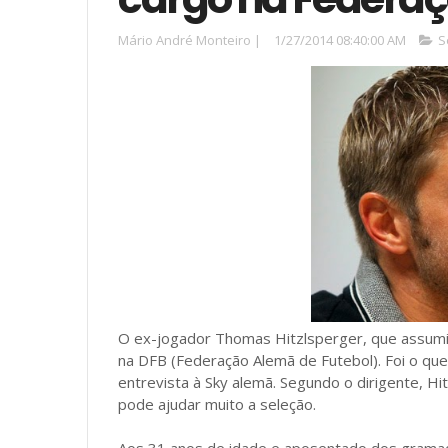
Mário André Monteiro
|
1/27/2014 08:40:00 AM
S
O ex-jogador Thomas Hitzlsperger, que assumi
na DFB (Federação Alemã de Futebol). Foi o qu
entrevista à Sky alemã. Segundo o dirigente, Hi
pode ajudar muito a seleção.