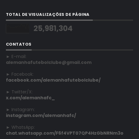
TOTAL DE VISUALIZAÇÕES DE PÁGINA
25,981,304
CONTATOS
► E-mail:
alemanhafutebolclube@gmail.com
► Facebook:
facebook.com/alemanhafutebolclube/
► Twitter/X:
x.com/alemanhafc_
► Instagram:
instagram.com/alemanhafc/
► WhatsApp:
chat.whatsapp.com/F6f4VPT07QP4HzGbNRNm3o