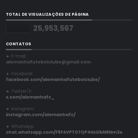
TOTAL DE VISUALIZAÇÕES DE PÁGINA
25,953,567
CONTATOS
► E-mail:
alemanhafutebolclube@gmail.com
► Facebook:
facebook.com/alemanhafutebolclube/
► Twitter/X:
x.com/alemanhafc_
► Instagram:
instagram.com/alemanhafc/
► WhatsApp:
chat.whatsapp.com/F6f4VPT07QP4HzGbNRNm3o