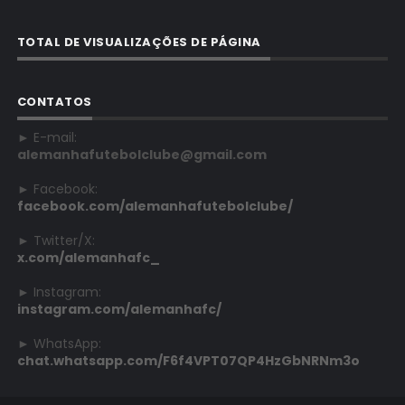
TOTAL DE VISUALIZAÇÕES DE PÁGINA
CONTATOS
► E-mail:
alemanhafutebolclube@gmail.com
► Facebook:
facebook.com/alemanhafutebolclube/
► Twitter/X:
x.com/alemanhafc_
► Instagram:
instagram.com/alemanhafc/
► WhatsApp:
chat.whatsapp.com/F6f4VPT07QP4HzGbNRNm3o