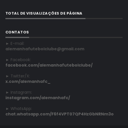
TOTAL DE VISUALIZAÇÕES DE PÁGINA
CONTATOS
► E-mail:
alemanhafutebolclube@gmail.com
► Facebook:
facebook.com/alemanhafutebolclube/
► Twitter/X:
x.com/alemanhafc_
► Instagram:
instagram.com/alemanhafc/
► WhatsApp:
chat.whatsapp.com/F6f4VPT07QP4HzGbNRNm3o