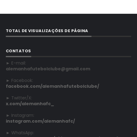
TOTAL DE VISUALIZAÇÕES DE PÁGINA
CONTATOS
► E-mail:
alemanhafutebolclube@gmail.com
► Facebook:
facebook.com/alemanhafutebolclube/
► Twitter/X:
x.com/alemanhafc_
► Instagram:
instagram.com/alemanhafc/
► WhatsApp: