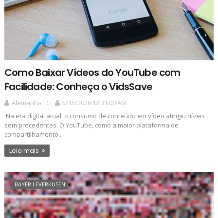
Como Baixar Vídeos do YouTube com
Facilidade: Conheça o VidsSave
Alemanha FC
5/15/2026 12:31:00 AM
Na era digital atual, o consumo de conteúdo em vídeo atingiu níveis
sem precedentes. O YouTube, como a maior plataforma de
compartilhamento...
Leia mais
BAYER LEVERKUSEN