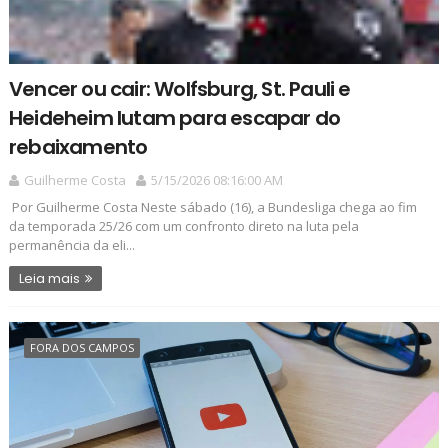
Vencer ou cair: Wolfsburg, St. Pauli e
Heideheim lutam para escapar do
rebaixamento
Guilherme Costa
5/15/2026 08:16:00 AM
Por Guilherme Costa Neste sábado (16), a Bundesliga chega ao fim
da temporada 25/26 com um confronto direto na luta pela
permanência da eli...
Leia mais
FORA DOS CAMPOS