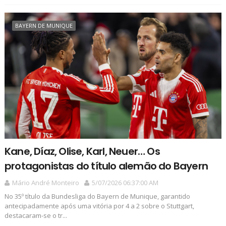
BAYERN DE MUNIQUE
Kane, Díaz, Olise, Karl, Neuer… Os
protagonistas do título alemão do Bayern
Mário André Monteiro
5/07/2026 06:37:00 AM
No 35º título da Bundesliga do Bayern de Munique, garantido
antecipadamente após uma vitória por 4 a 2 sobre o Stuttgart,
destacaram-se o tr...