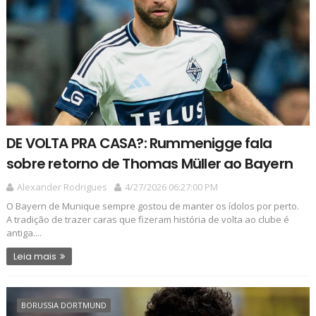
DE VOLTA PRA CASA?: Rummenigge fala
sobre retorno de Thomas Müller ao Bayern
Alexander Rodrigues
4/27/2026 06:27:00 PM
O Bayern de Munique sempre gostou de manter os ídolos por perto.
A tradição de trazer caras que fizeram história de volta ao clube é
antiga....
Leia mais
BORUSSIA DORTMUND