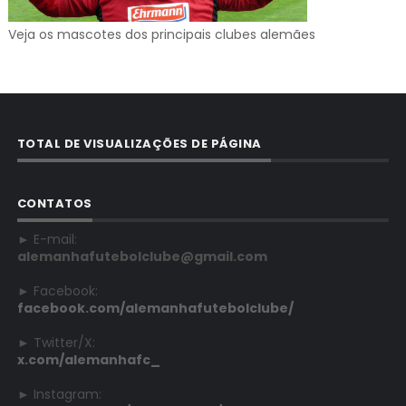
Veja os mascotes dos principais clubes alemães
TOTAL DE VISUALIZAÇÕES DE PÁGINA
CONTATOS
► E-mail:
alemanhafutebolclube@gmail.com
► Facebook:
facebook.com/alemanhafutebolclube/
► Twitter/X:
x.com/alemanhafc_
► Instagram: