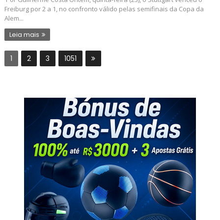
Freiburg por 2 a 1, no confronto válido pelas semifinais da Copa da
Alem...
Leia mais
1
2
3
1051