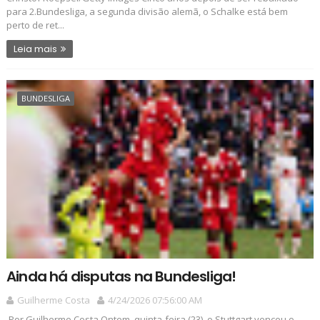
para 2.Bundesliga, a segunda divisão alemã, o Schalke está bem
perto de ret...
Leia mais
BUNDESLIGA
Ainda há disputas na Bundesliga!
Guilherme Costa
4/24/2026 07:56:00 AM
Por Guilherme Costa Ontem, quinta-feira (23), o Stuttgart venceu o