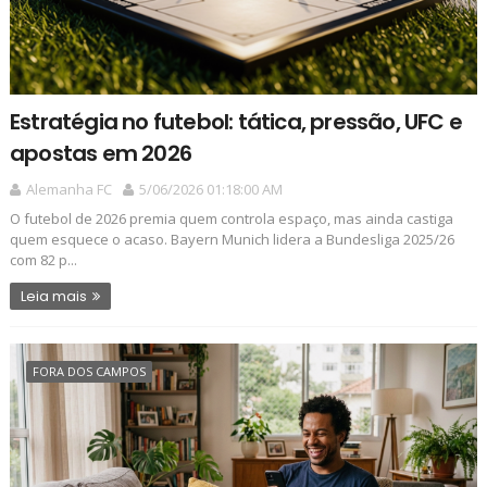
Estratégia no futebol: tática, pressão, UFC e
apostas em 2026
Alemanha FC
5/06/2026 01:18:00 AM
O futebol de 2026 premia quem controla espaço, mas ainda castiga
quem esquece o acaso. Bayern Munich lidera a Bundesliga 2025/26
com 82 p...
Leia mais
FORA DOS CAMPOS