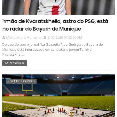
Irmão de Kvaratskhelia, astro do PSG, está
no radar do Bayern de Munique
Mário André Monteiro
5/06/2026 01:32:00 AM
De acordo com o jornal "La Gazzetta", da Geórgia , o Bayern de
Munique está interessado em contratar o jovem Tornike
Kvaratskheli...
Leia mais
FORA DOS CAMPOS