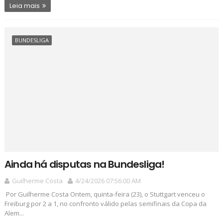
Leia mais
BUNDESLIGA
Ainda há disputas na Bundesliga!
Guilherme Costa
4/24/2026 07:56:00 AM
Por Guilherme Costa Ontem, quinta-feira (23), o Stuttgart venceu o
Freiburg por 2 a 1, no confronto válido pelas semifinais da Copa da
Alem...