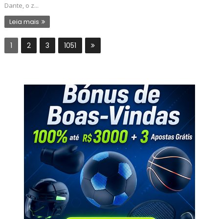
Dante, o z...
Leia mais
1
2
3
1051