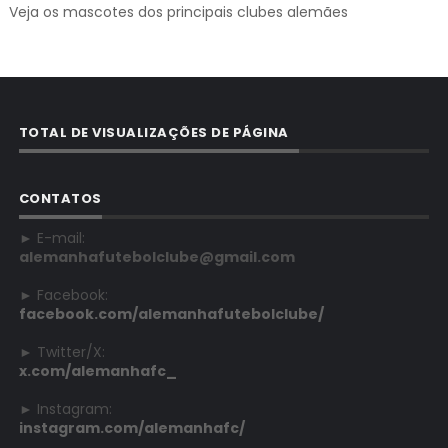
Veja os mascotes dos principais clubes alemães
TOTAL DE VISUALIZAÇÕES DE PÁGINA
CONTATOS
► E-mail:
alemanhafutebolclube@gmail.com
► Facebook:
facebook.com/alemanhafutebolclube/
► Twitter/X:
x.com/alemanhafc_
► Instagram:
instagram.com/alemanhafc/