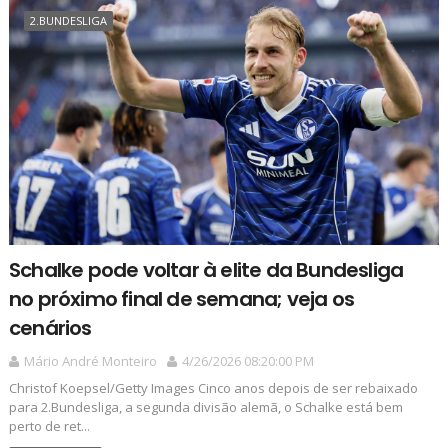
2.BUNDESLIGA
Schalke pode voltar à elite da Bundesliga
no próximo final de semana; veja os
cenários
Mário André Monteiro
4/26/2026 08:20:00 PM
Christof Koepsel/Getty Images Cinco anos depois de ser rebaixado
para 2.Bundesliga, a segunda divisão alemã, o Schalke está bem
perto de ret...