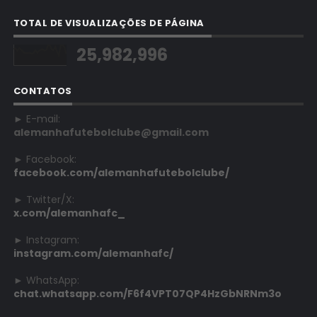
TOTAL DE VISUALIZAÇÕES DE PÁGINA
25,982,996
CONTATOS
► E-mail:
alemanhafutebolclube@gmail.com
► Facebook:
facebook.com/alemanhafutebolclube/
► Twitter/X:
x.com/alemanhafc_
► Instagram:
instagram.com/alemanhafc/
► WhatsApp:
chat.whatsapp.com/F6f4VPT07QP4HzGbNRNm3o