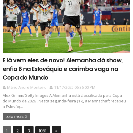
E lá vem eles de novo! Alemanha dá show,
enfia 6 na Eslováquia e carimba vaga na
Copa do Mundo
Mário André Monteiro
11/17/2025 06:36:00 PM
Alex Grimm/Getty Images A Alemanha está classificada para Copa
do Mundo de 2026 . Nesta segunda-feira (17), a Mannschaft recebeu
a Eslováq...
Leia mais
1
2
3
1051