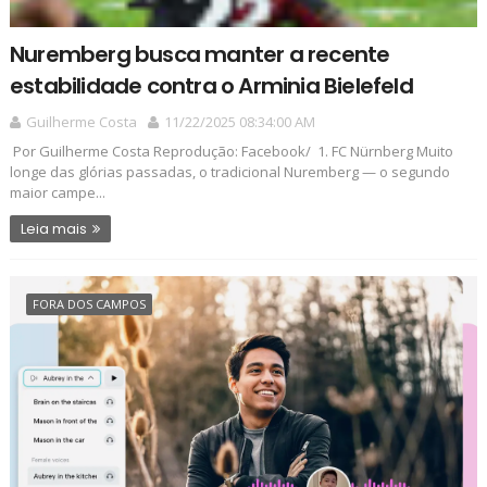
Nuremberg busca manter a recente
estabilidade contra o Arminia Bielefeld
Guilherme Costa
11/22/2025 08:34:00 AM
Por Guilherme Costa Reprodução: Facebook/ 1. FC Nürnberg Muito
longe das glórias passadas, o tradicional Nuremberg — o segundo
maior campe...
Leia mais
FORA DOS CAMPOS