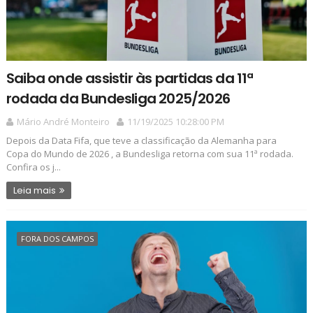
Saiba onde assistir às partidas da 11ª
rodada da Bundesliga 2025/2026
Mário André Monteiro
11/19/2025 10:28:00 PM
Depois da Data Fifa, que teve a classificação da Alemanha para
Copa do Mundo de 2026 , a Bundesliga retorna com sua 11ª rodada.
Confira os j...
Leia mais
FORA DOS CAMPOS