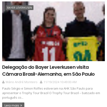
BAYER LEVERKUSEN
Delegação do Bayer Leverkusen visita
Câmara Brasil-Alemanha, em São Paulo
Mário André Monteiro
11/19/2024 10:49:00 AM
Paulo Sérgio e Simon Rolfes estiveram na AHK São Paulo para
apresentar o Trophy Tour Brazil O Trophy Tour Brazil – batizado em
português co...
Leia mais