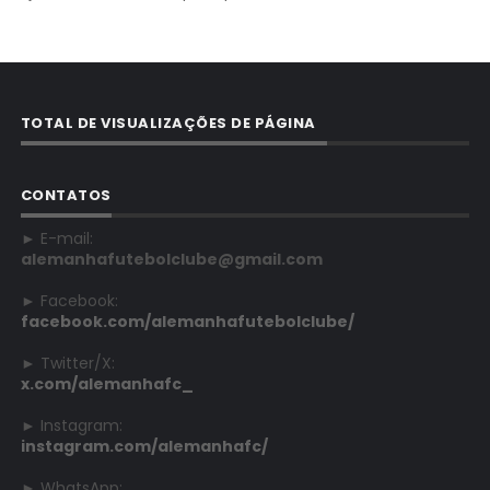
TOTAL DE VISUALIZAÇÕES DE PÁGINA
CONTATOS
► E-mail:
alemanhafutebolclube@gmail.com
► Facebook:
facebook.com/alemanhafutebolclube/
► Twitter/X:
x.com/alemanhafc_
► Instagram:
instagram.com/alemanhafc/
► WhatsApp: