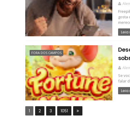
Ale
Freepi
gosta 
merece 
Leia
Des
FORA DOS CAMPOS
sob
Ale
Se voc
falar 
Leia
1
2
3
1051