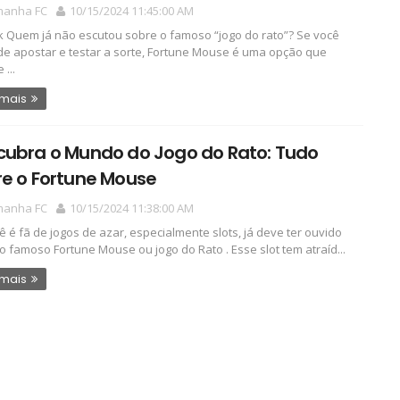
manha FC
10/15/2024 11:45:00 AM
k Quem já não escutou sobre o famoso “jogo do rato”? Se você
de apostar e testar a sorte, Fortune Mouse é uma opção que
...
 mais
cubra o Mundo do Jogo do Rato: Tudo
re o Fortune Mouse
manha FC
10/15/2024 11:38:00 AM
ê é fã de jogos de azar, especialmente slots, já deve ter ouvido
do famoso Fortune Mouse ou jogo do Rato . Esse slot tem atraíd...
 mais