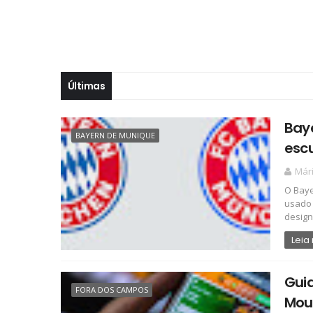
Últimas
Bay
BAYERN DE MUNIQUE
escu
Már
O Baye
usado 
design,
Leia
Gui
FORA DOS CAMPOS
Mou