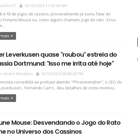
manha FC
10/16/2024 11:43:00 AM
ê é fã de jogos de cassino, provavelmente já ouviu falar do
 Fortune Mouse ou, como alguns chamam, jogo do rato . Essa
m...
 mais
r Leverkusen quase "roubou" estrela do
ssia Dortmund: "Isso me irrita até hoje"
io André Monteiro
10/15/2024 09:08:00 PM
revista concedida ao podcast alemão "Phrasenmäher", o CEO do
Leverkusen, Fernando Carro , deu detalhes de como montou...
 mais
tune Mouse: Desvendando o Jogo do Rato
ne no Universo dos Cassinos