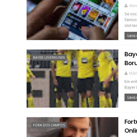
Ale
Se voc
famoso
slot te
Leia
Baye
BAYER LEVERKUSEN
Boru
Már
Em ent
Bayer 
Leia
For
FORA DOS CAMPOS
Onli