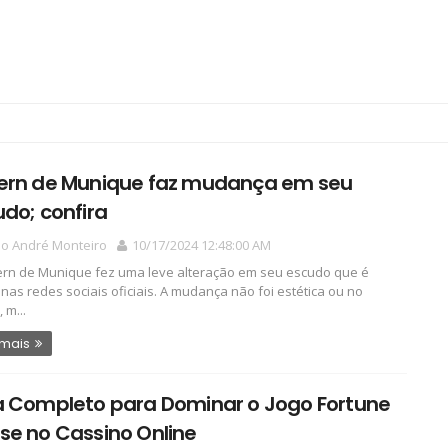
ern de Munique faz mudança em seu
do; confira
io André Monteiro
10/17/2024 12:48:00 AM
rn de Munique fez uma leve alteração em seu escudo que é
nas redes sociais oficiais. A mudança não foi estética ou no
 m...
 mais
a Completo para Dominar o Jogo Fortune
se no Cassino Online