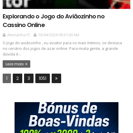
Explorando o Jogo do Aviãozinho no
Cassino Online
Alemanha FC
10/04/2024 09:31:00 AM
O jogo do aviãozinho , ou aviator para os mais íntimos, se destaca
no cenário dos jogos de azar online. Para muita gente, a grande
dúvida é...
Leia mais
1
2
3
1051