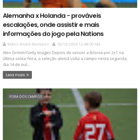
Alemanha x Holanda - prováveis
escalações, onde assistir e mais
informações do jogo pela Nations
Mário André Monteiro
10/13/2024 12:48:00 AM
Alex Grimm/Getty Images Depois de vencer a Bósnia por 2x1 na
última sexta-feira, a seleção alemã volta a campo nesta segunda,
dia 14 de out...
Leia mais
FORA DOS CAMPOS