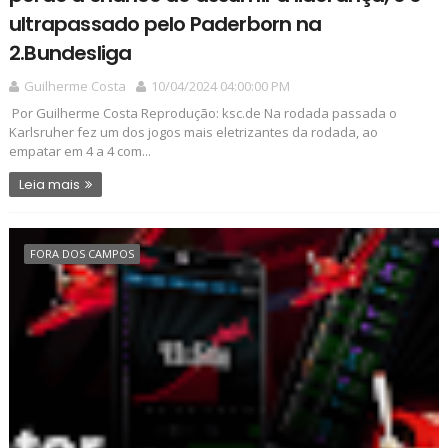
ultrapassado pelo Paderborn na
2.Bundesliga
Guilherme Costa
10/04/2024 04:00:00 PM
Por Guilherme Costa Reprodução: ksc.de Na rodada passada o
Karlsruher fez um dos jogos mais eletrizantes da rodada, ao
empatar em 4 a 4 com...
Leia mais
FORA DOS CAMPOS