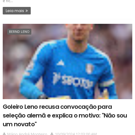
e fic...
Leia mais
BERND LENO
Goleiro Leno recusa convocação para
seleção alemã e explica o motivo: "Não sou
um novato"
Mário André Monteiro
10/09/2024 12:03:00 AM