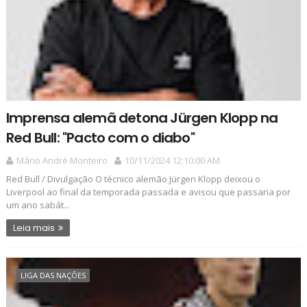
Imprensa alemã detona Jürgen Klopp na
Red Bull: "Pacto com o diabo"
Mário André Monteiro
10/11/2024 12:10:00 AM
Red Bull / Divulgação O técnico alemão Jürgen Klopp deixou o
Liverpool ao final da temporada passada e avisou que passaria por
um ano sabát...
Leia mais
LIGA DAS NAÇÕES