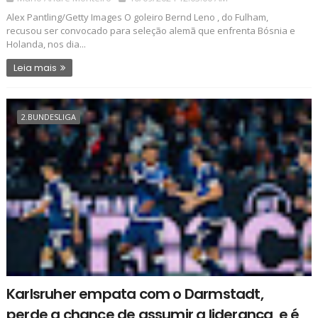
Alex Pantling/Getty Images O goleiro Bernd Leno , do Fulham,
recusou ser convocado para seleção alemã que enfrenta Bósnia e
Holanda, nos dia...
Leia mais
2.BUNDESLIGA
Karlsruher empata com o Darmstadt,
perde a chance de assumir a liderança, e é