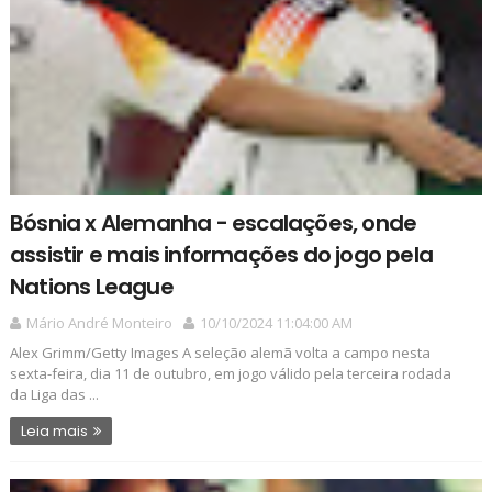
Bósnia x Alemanha - escalações, onde
assistir e mais informações do jogo pela
Nations League
Mário André Monteiro
10/10/2024 11:04:00 AM
Alex Grimm/Getty Images A seleção alemã volta a campo nesta
sexta-feira, dia 11 de outubro, em jogo válido pela terceira rodada
da Liga das ...
Leia mais