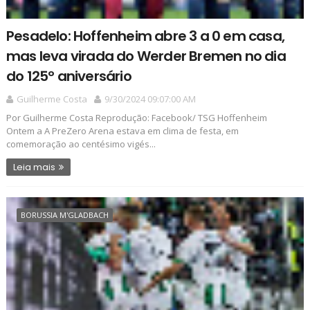
Pesadelo: Hoffenheim abre 3 a 0 em casa,
mas leva virada do Werder Bremen no dia
do 125º aniversário
Guilherme Costa
9/30/2024 09:07:00 AM
Por Guilherme Costa Reprodução: Facebook/ TSG Hoffenheim
Ontem a A PreZero Arena estava em clima de festa, em
comemoração ao centésimo vigés...
Leia mais
BORUSSIA M'GLADBACH