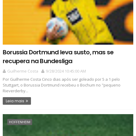
Borussia Dortmund leva susto, mas se
recupera na Bundesliga
Guilherme Costa
9/28/2024 10:45:00 AM
Por Guilherme Costa Cinco dias após ser goleado por 5 a 1 pelo
Stuttgart, o Borussia Dortmund recebeu o Bochum no "pequeno
Rieverderby...
Leia mais
HOFFENHEIM