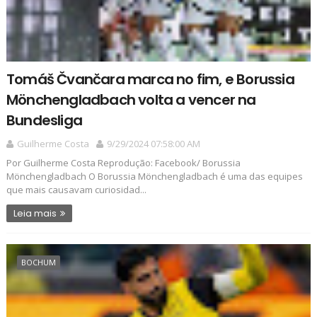
Tomáš Čvančara marca no fim, e Borussia
Mönchengladbach volta a vencer na
Bundesliga
Guilherme Costa
9/29/2024 07:58:00 AM
Por Guilherme Costa Reprodução: Facebook/ Borussia
Mönchengladbach O Borussia Mönchengladbach é uma das equipes
que mais causavam curiosidad...
Leia mais
BOCHUM