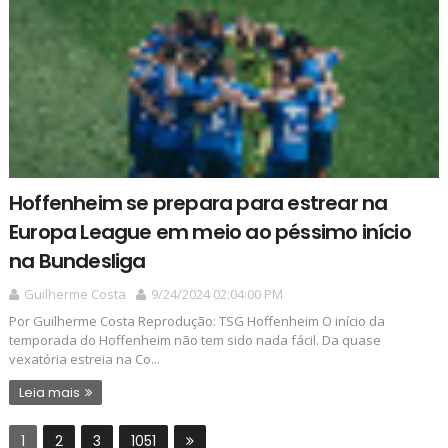
Hoffenheim se prepara para estrear na
Europa League em meio ao péssimo início
na Bundesliga
Guilherme Costa
9/24/2024 02:04:00 PM
Por Guilherme Costa Reprodução: TSG Hoffenheim O início da
temporada do Hoffenheim não tem sido nada fácil. Da quase
vexatória estreia na Co...
Leia mais
1
2
3
1051