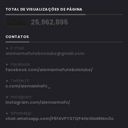
TOTAL DE VISUALIZAÇÕES DE PÁGINA
25,962,895
CONTATOS
► E-mail:
alemanhafutebolclube@gmail.com
► Facebook:
facebook.com/alemanhafutebolclube/
► Twitter/X:
x.com/alemanhafc_
► Instagram:
instagram.com/alemanhafc/
► WhatsApp:
chat.whatsapp.com/F6f4VPT07QP4HzGbNRNm3o