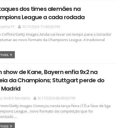
taques dos times alemães na
mpions League a cada rodada
manha FC
9/17/2024 11:40:00 PM
e Coffrini/Getty Images Ainda vai levar um tempo para o torcedor
stumar ao novo formato da Champions League. A tradicional
 mais
 show de Kane, Bayern enfia 9x2 na
eia da Champions; Stuttgart perde do
 Madrid
io André Monteiro
9/17/2024 06:49:00 PM
rimm/Getty Images Começou nesta terça-feira (17) a fase de liga
mpions League , novo formato da competição que foi
entado ...
 mais