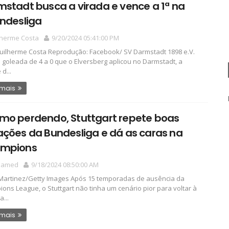
stadt busca a virada e vence a 1ª na
ndesliga
lherme Costa
9/20/2024 05:41:00 PM
ilherme Costa Reprodução: Facebook/ SV Darmstadt 1898 e.V.
 goleada de 4 a 0 que o Elversberg aplicou no Darmstadt, a
d...
 mais
mo perdendo, Stuttgart repete boas
ções da Bundesliga e dá as caras na
mpions
hamed
9/18/2024 08:50:00 AM
Martinez/Getty Images Após 15 temporadas de ausência da
ons League, o Stuttgart não tinha um cenário pior para voltar à
a...
 mais