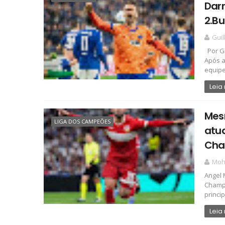
Darm
2.Bu
Gui
Por Gu
Após a
equipe 
Leia
Mes
LIGA DOS CAMPEÕES
atua
Cha
Mo
Angel 
Champi
princip
Leia