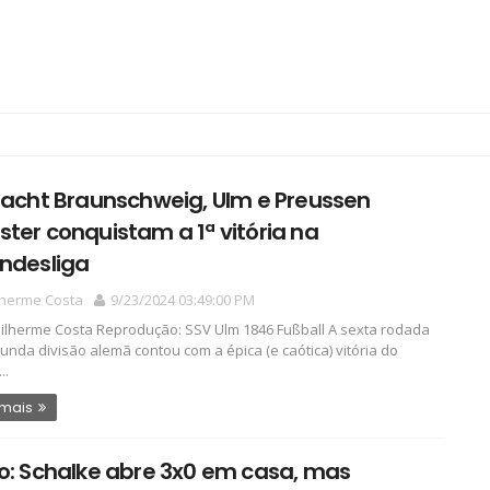
racht Braunschweig, Ulm e Preussen
ter conquistam a 1ª vitória na
ndesliga
lherme Costa
9/23/2024 03:49:00 PM
ilherme Costa Reprodução: SSV Ulm 1846 Fußball A sexta rodada
unda divisão alemã contou com a épica (e caótica) vitória do
..
 mais
o: Schalke abre 3x0 em casa, mas