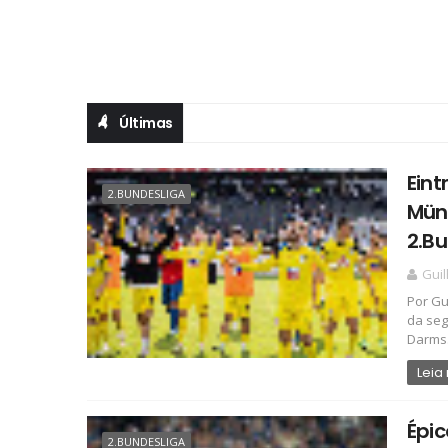
Últimas
Eint
2.BUNDESLIGA
Müns
2.Bu
Gui
Por Gu
da seg
Darms.
Leia
Épic
2.BUNDESLIGA