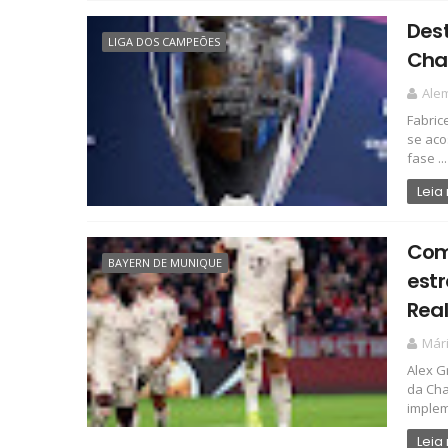
Des
LIGA DOS CAMPEÕES
Cha
Ale
Fabric
se aco
fase ...
Leia
Com
BAYERN DE MUNIQUE
estr
Real
Már
Alex G
da Cha
implem
Leia